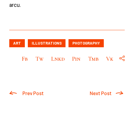
arcu.
ART
ILLUSTRATIONS
PHOTOGRAPHY
Fb
Tw
Lnkd
Pin
Tmb
Vk
Prev Post
Next Post